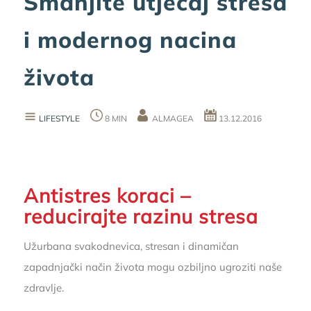
Smanjite utjecaj stresa
i modernog nacina
života
LIFESTYLE
8 MIN
ALMAGEA
13.12.2016
Antistres koraci –
reducirajte razinu stresa
Užurbana svakodnevica, stresan i dinamičan
zapadnjački način života mogu ozbiljno ugroziti naše
zdravlje.