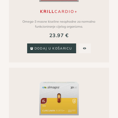
KRILL
CARDIO+
Omega-3 masne kiseline neophodne za normalno
funkcioniranje cijelog organizma.
23.97
€
DODAJ U KOŠARICU