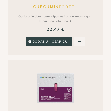
CURCUMIN
FORTE+
Održavanje obrambene otpornosti organizma snagom
kurkumina i vitamina D.
22.47
€
DODAJ U KOŠARICU