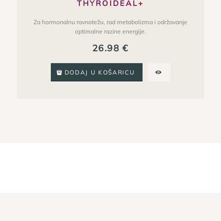
THYROIDEAL+
Za hormonalnu ravnotežu, rad metabolizma i održavanje
optimalne razine energije.
26.98
€
DODAJ U KOŠARICU