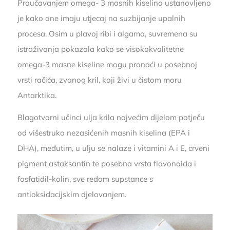
Proučavanjem omega- 3 masnih kiselina ustanovljeno
je kako one imaju utjecaj na suzbijanje upalnih
procesa. Osim u plavoj ribi i algama, suvremena su
istraživanja pokazala kako se visokokvalitetne
omega-3 masne kiseline mogu pronaći u posebnoj
vrsti račića, zvanog kril, koji živi u čistom moru
Antarktika.
Blagotvorni učinci ulja krila najvećim dijelom potječu
od višestruko nezasićenih masnih kiselina (EPA i
DHA), međutim, u ulju se nalaze i vitamini A i E, crveni
pigment astaksantin te posebna vrsta flavonoida i
fosfatidil-kolin, sve redom supstance s
antioksidacijskim djelovanjem.