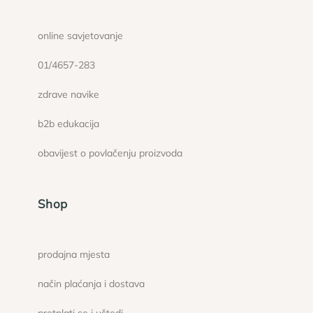
online savjetovanje
01/4657-283
zdrave navike
b2b edukacija
obavijest o povlačenju proizvoda
Shop
prodajna mjesta
način plaćanja i dostava
pretplati se i uštedi