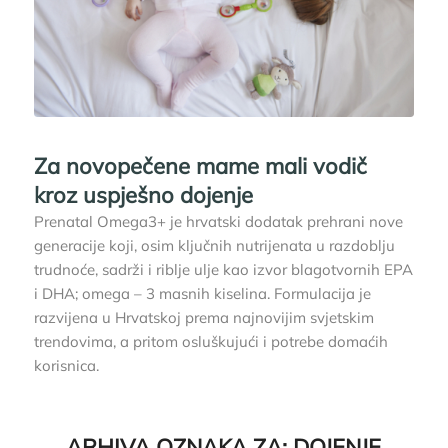
Za novopečene mame mali vodič
kroz uspješno dojenje
Prenatal Omega3+ je hrvatski dodatak prehrani nove
generacije koji, osim ključnih nutrijenata u razdoblju
trudnoće, sadrži i riblje ulje kao izvor blagotvornih EPA
i DHA; omega – 3 masnih kiselina. Formulacija je
razvijena u Hrvatskoj prema najnovijim svjetskim
trendovima, a pritom osluškujući i potrebe domaćih
korisnica.
ARHIVA OZNAKA ZA:
DOJENJE