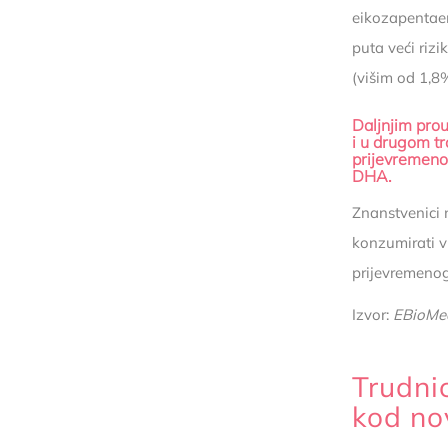
eikozapentae
puta veći riz
(višim od 1,8
Daljnjim pro
i u drugom tr
prijevremeno
DHA.
Znanstvenici 
konzumirati vi
prijevremeno
Izvor:
EBioMe
Trudni
kod no