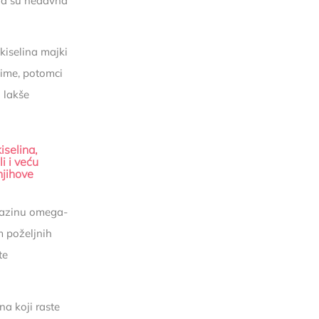
ala su nedavna
kiselina majki
aime, potomci
 lakše
iselina,
i i veću
njihove
 razinu omega-
m poželjnih
te
a koji raste