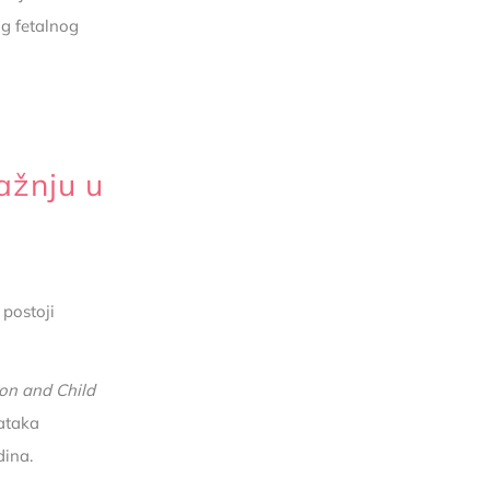
g fetalnog
ažnju u
postoji
on and Child
ataka
dina.