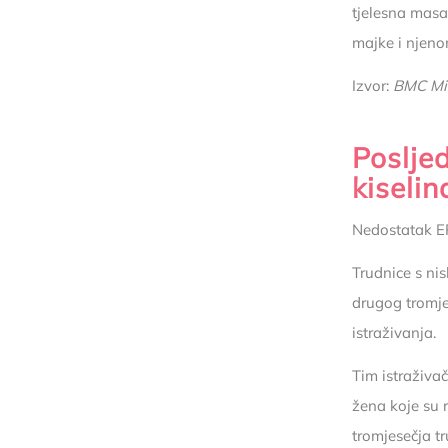
tjelesna masa
majke i njen
Izvor:
BMC Mi
Poslje
kiselin
Nedostatak E
Trudnice s ni
drugog tromje
istraživanja.
Tim istraživa
žena koje su 
tromjesečja t