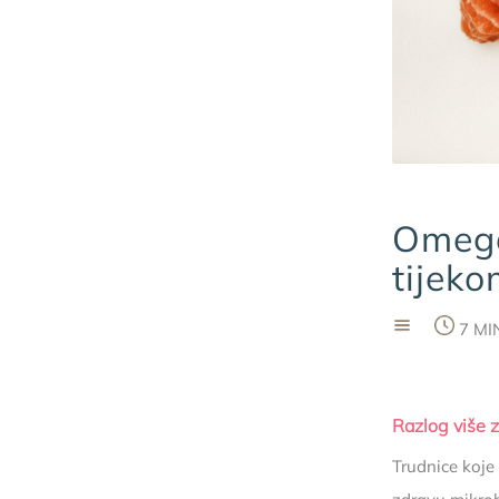
Omega
tijeko
7 M
Razlog više 
Trudnice koje