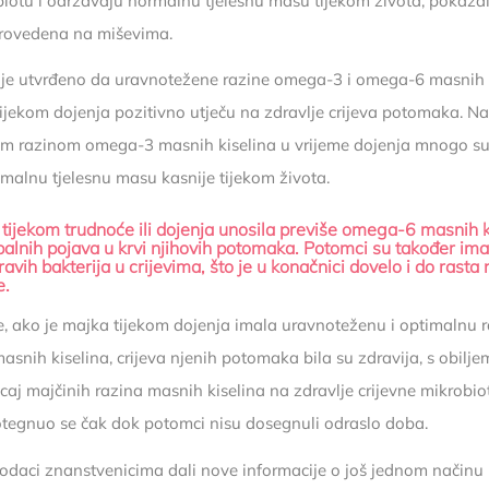
iotu i održavaju normalnu tjelesnu masu tijekom života, pokaz
provedena na miševima.
 je utvrđeno da uravnotežene razine omega-3 i omega-6 masnih 
i tijekom dojenja pozitivno utječu na zdravlje crijeva potomaka. N
om razinom omega-3 masnih kiselina u vrijeme dojenja mnogo su
imalnu tjelesnu masu kasnije tijekom života.
tijekom trudnoće ili dojenja unosila previše omega-6 masnih k
palnih pojava u krvi njihovih potomaka. Potomci su također imal
ravih bakterija u crijevima, što je u konačnici dovelo i do rasta 
e.
e, ako je majka tijekom dojenja imala uravnoteženu i optimalnu
asnih kiselina, crijeva njenih potomaka bila su zdravija, s obilje
ecaj majčinih razina masnih kiselina na zdravlje crijevne mikrobio
otegnuo se čak dok potomci nisu dosegnuli odraslo doba.
odaci znanstvenicima dali nove informacije o još jednom načinu n