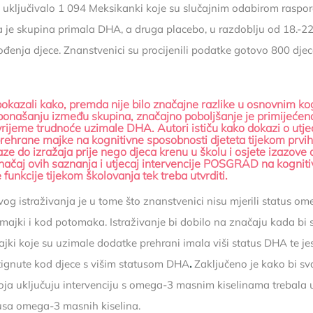
je uključivalo 1 094 Meksikanki koje su slučajnim odabirom raspo
a je skupina primala DHA, a druga placebo, u razdoblju od 18.-22
ođenja djece. Znanstvenici su procijenili podatke gotovo 800 dje
pokazali kako, premda nije bilo značajne razlike u osnovnim ko
ponašanju između skupina, značajno poboljšanje je primijećeno
rijeme trudnoće uzimale DHA. Autori ističu kako dokazi o utje
prehrane majke na kognitivne sposobnosti djeteta tijekom prv
aze do izražaja prije nego djeca krenu u školu i osjete izazove 
ačaj ovih saznanja i utjecaj intervencije POSGRAD na kogniti
 funkcije tijekom školovanja tek treba utvrditi.
og istraživanja je u tome što znanstvenici nisu mjerili status o
d majki i kod potomaka. Istraživanje bi dobilo na značaju kada bi 
ajki koje su uzimale dodatke prehrani imala viši status DHA te jes
tignute kod djece s višim statusom DHA
.
Zaključeno je kako bi s
koja uključuju intervenciju s omega-3 masnim kiselinama trebala uk
usa omega-3 masnih kiselina.