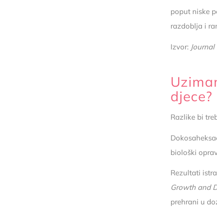
poput niske p
razdoblja i r
Izvor:
Journal
Uziman
djece?
Razlike bi tre
Dokosaheksae
biološki opra
Rezultati ist
Growth and 
prehrani u do