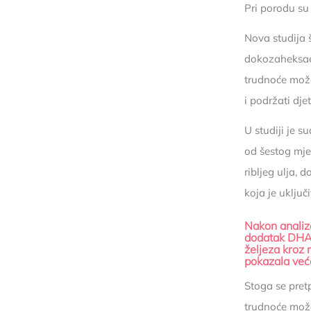
Pri porodu su
Nova studija 
dokozaheksae
trudnoće može
i podržati dje
U studiji je s
od šestog mje
ribljeg ulja,
koja je uključ
Nakon anali
dodatak DHA u
željeza kroz 
pokazala već
Stoga se pret
trudnoće može