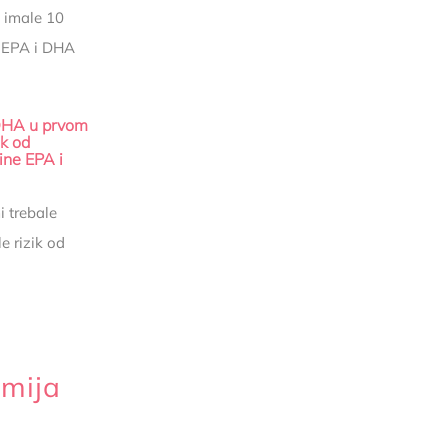
 imale 10
a EPA i DHA
 DHA u prvom
ik od
ine EPA i
i trebale
e rizik od
emija