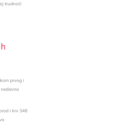
oj trudnoći
ih
ekom prvog i
u nedavna
orod i krv 348
dva