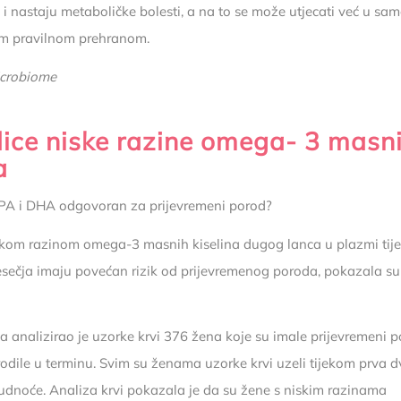
 i nastaju metaboličke bolesti, a na to se može utjecati već u sam
om pravilnom prehranom.
crobiome
dice niske razine omega- 3 masn
a
PA i DHA odgovoran za prijevremeni porod?
skom razinom omega-3 masnih kiselina dugog lanca u plazmi tij
sečja imaju povećan rizik od prijevremenog poroda, pokazala s
ča analizirao je uzorke krvi 376 žena koje su imale prijevremeni p
rodile u terminu. Svim su ženama uzorke krvi uzeli tijekom prva 
rudnoće. Analiza krvi pokazala je da su žene s niskim razinama