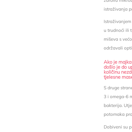
zdravu mikrob
istraživanja 
Istraživanjem
u trudnoći il
miševa s već
održavali opt
A
ko
je
majka 
došlo je do u
količinu nezd
tjelesne mas
S druge stran
3 i omega-6 m
bakterija. Utj
potomaka
pr
Dobiveni su p