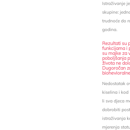
Istraživanje 
skupine: jedn
trudnoće do r
godina.
Rezultati su 
funkcijama i 
su majke za v
poboljšanja 
života ne dol
Dugoročan zn
biohevioralne
Nedostatak ov
kiselina i ko
li sva djeca m
dobrobiti pos
istraživanja 
mjerenja stat