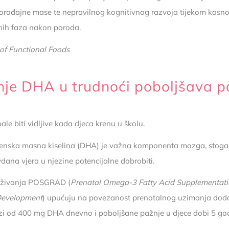
orođajne mase te nepravilnog kognitivnog razvoja tijekom kasno
anih faza nakon poroda.
 of Functional Foods
je DHA u trudnoći poboljšava p
bale biti vidljive kada djeca krenu u školu.
nska masna kiselina (DHA) je važna komponenta mozga, stoga 
vdana vjera u njezine potencijalne dobrobiti.
raživanja POSGRAD (
Prenatal Omega-3 Fatty Acid Supplementati
Development
) upućuju na povezanost prenatalnog uzimanja dod
zi od 400 mg DHA dnevno i poboljšane pažnje u djece dobi 5 go