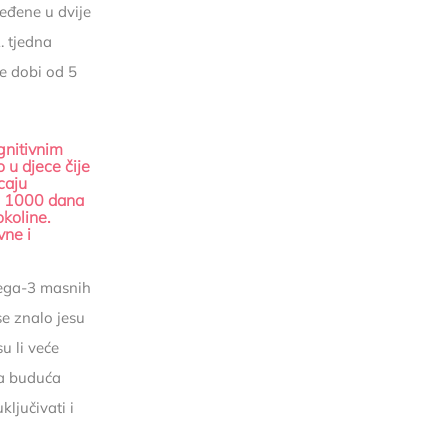
ređene u dvije
. tjedna
ce dobi od 5
gnitivnim
 u djece čije
caju
ih 1000 dana
okoline.
vne i
mega-3 masnih
se znalo jesu
u li veće
va buduća
ljučivati i