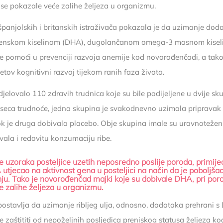
 se pokazale veće zalihe željeza u organizmu.
španjolskih i britanskih istraživača pokazala je da uzimanje dod
nskom kiselinom (DHA), dugolančanom omega-3 masnom kiseli
 pomoći u prevenciji razvoja anemije kod novorođenčadi, a tako
tetov kognitivni razvoj tijekom ranih faza života.
udjelovalo 110 zdravih trudnica koje su bile podijeljene u dvije sk
seca trudnoće, jedna skupina je svakodnevno uzimala pripravak
 dok je druga dobivala placebo. Obje skupina imale su uravnoteže
ivala i redovitu konzumaciju ribe.
ze
uzoraka posteljice uzetih neposredno poslije poroda, primije
tjecao na aktivnost gena u posteljici na način da je poboljšao
nju. Tako je novorođenčad majki koje su dobivale DHA, pri poro
e zalihe željeza u organizmu.
postavlja da uzimanje ribljeg ulja, odnosno, dodataka prehrani 
 zaštititi od nepoželjnih posljedica preniskog statusa željeza ko