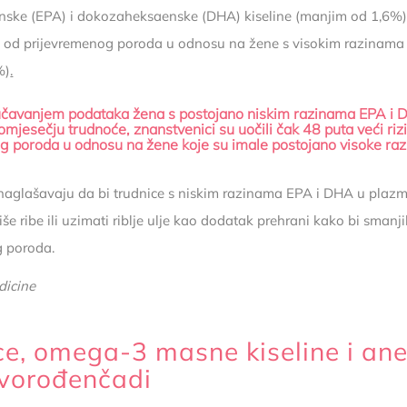
nske (EPA) i dokozaheksaenske (DHA) kiseline (manjim od 1,6%)
ik od prijevremenog poroda u odnosu na žene s visokim razinam
%)
.
učavanjem podataka žena s postojano niskim razinama EPA i
omjesečju trudnoće, znanstvenici su uočili čak 48 puta veći riz
g poroda u odnosu na žene koje su imale postojano visoke raz
naglašavaju da bi trudnice s niskim razinama EPA i DHA u plazm
še ribe ili uzimati riblje ulje kao dodatak prehrani kako bi smanjil
g poroda.
dicine
ce, omega-3 masne kiseline i an
vorođenčadi