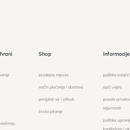
hrani
Shop
Informacije
ovanje
prodajna mjesta
politika kolači
način plaćanja i dostava
opći uvjeti
pretplati se i uštedi
pravila privatno
sigurnosti
česta pitanja
politika upravl
ovlačenju
kvalitetom i o