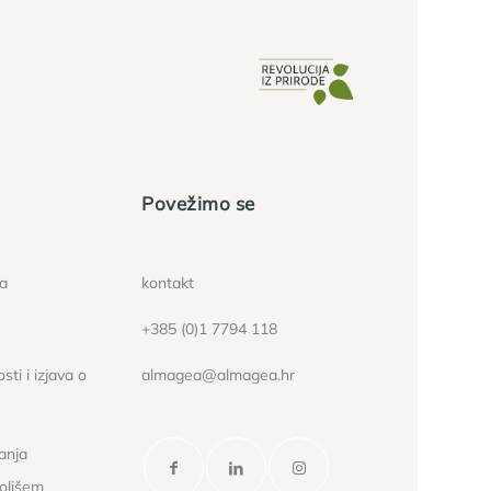
Povežimo se
ća
kontakt
+385 (0)1 7794 118
sti i izjava o
almagea@almagea.hr
janja
kolišem