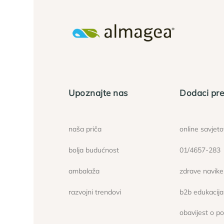
Upoznajte nas
Dodaci pre
naša priča
online savjet
bolja budućnost
01/4657-283
ambalaža
zdrave navike
razvojni trendovi
b2b edukacija
obavijest o p