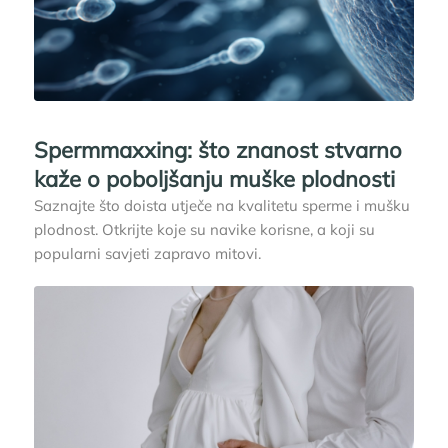
Spermmaxxing: što znanost stvarno
kaže o poboljšanju muške plodnosti
Saznajte što doista utječe na kvalitetu sperme i mušku
plodnost. Otkrijte koje su navike korisne, a koji su
popularni savjeti zapravo mitovi.