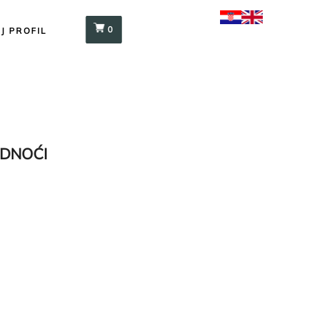
0
J PROFIL
DNOĆI