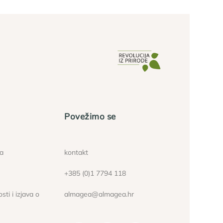
Povežimo se
ća
kontakt
+385 (0)1 7794 118
sti i izjava o
almagea@almagea.hr