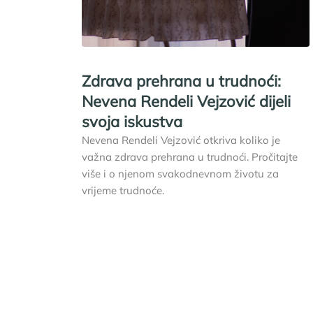
Zdrava prehrana u trudnoći:
Nevena Rendeli Vejzović dijeli
svoja iskustva
Nevena Rendeli Vejzović otkriva koliko je
važna zdrava prehrana u trudnoći. Pročitajte
više i o njenom svakodnevnom životu za
vrijeme trudnoće.