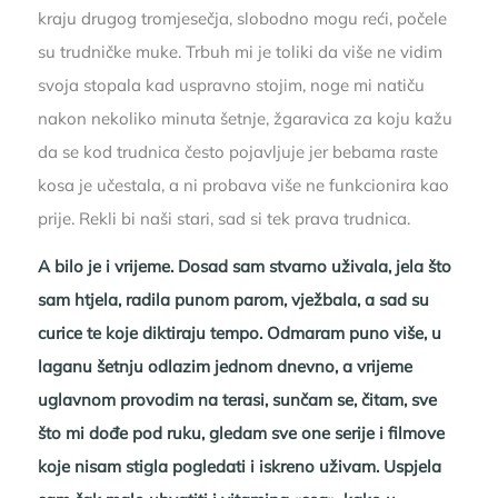
kraju drugog tromjesečja, slobodno mogu reći, počele
su trudničke muke. Trbuh mi je toliki da više ne vidim
svoja stopala kad uspravno stojim, noge mi natiču
nakon nekoliko minuta šetnje, žgaravica za koju kažu
da se kod trudnica često pojavljuje jer bebama raste
kosa je učestala, a ni probava više ne funkcionira kao
prije. Rekli bi naši stari, sad si tek prava trudnica.
A bilo je i vrijeme. Dosad sam stvarno uživala, jela što
sam htjela, radila punom parom, vježbala, a sad su
curice te koje diktiraju tempo. Odmaram puno više, u
laganu šetnju odlazim jednom dnevno, a vrijeme
uglavnom provodim na terasi, sunčam se, čitam, sve
što mi dođe pod ruku, gledam sve one serije i filmove
koje nisam stigla pogledati i iskreno uživam. Uspjela