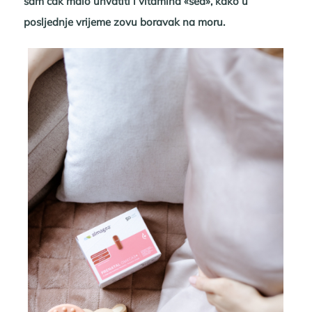
sam čak malo uhvatiti i vitamina «sea», kako u
posljednje vrijeme zovu boravak na moru.