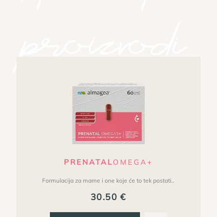
proizvodi
Istaknuti proizvodi
PRENATAL
OMEGA+
Formulacija za mame i one koje će to tek postati..
30.50
€