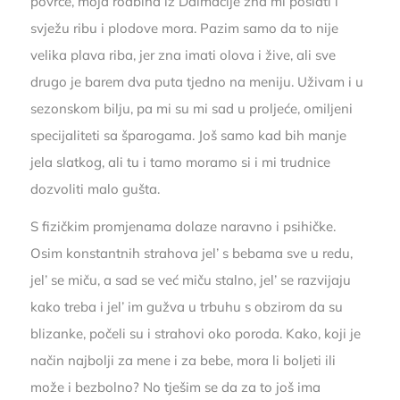
povrće, moja rodbina iz Dalmacije zna mi poslati i
svježu ribu i plodove mora. Pazim samo da to nije
velika plava riba, jer zna imati olova i žive, ali sve
drugo je barem dva puta tjedno na meniju. Uživam i u
sezonskom bilju, pa mi su mi sad u proljeće, omiljeni
specijaliteti sa šparogama. Još samo kad bih manje
jela slatkog, ali tu i tamo moramo si i mi trudnice
dozvoliti malo gušta.
S fizičkim promjenama dolaze naravno i psihičke.
Osim konstantnih strahova jel’ s bebama sve u redu,
jel’ se miču, a sad se već miču stalno, jel’ se razvijaju
kako treba i jel’ im gužva u trbuhu s obzirom da su
blizanke, počeli su i strahovi oko poroda. Kako, koji je
način najbolji za mene i za bebe, mora li boljeti ili
može i bezbolno? No tješim se da za to još ima