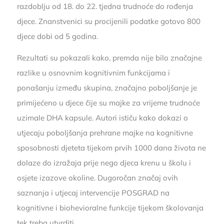
razdoblju od 18. do 22. tjedna trudnoće do rođenja
djece. Znanstvenici su procijenili podatke gotovo 800
djece dobi od 5 godina.
Rezultati su pokazali kako, premda nije bilo značajne
razlike u osnovnim kognitivnim funkcijama i
ponašanju između skupina, značajno poboljšanje je
primijećeno u djece čije su majke za vrijeme trudnoće
uzimale DHA kapsule. Autori ističu kako dokazi o
utjecaju poboljšanja prehrane majke na kognitivne
sposobnosti djeteta tijekom prvih 1000 dana života ne
dolaze do izražaja prije nego djeca krenu u školu i
osjete izazove okoline. Dugoročan značaj ovih
saznanja i utjecaj intervencije POSGRAD na
kognitivne i biohevioralne funkcije tijekom školovanja
tek treba utvrditi.