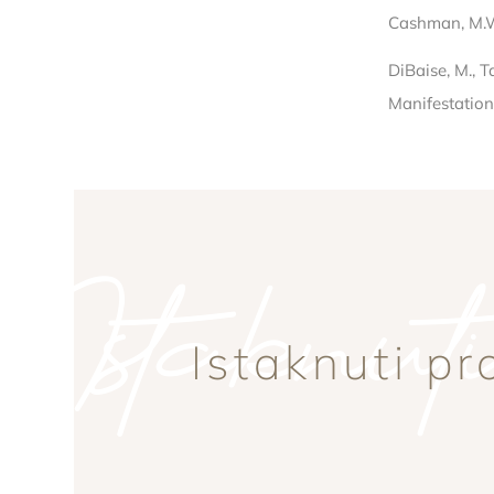
Cashman, M.W.
DiBaise, M., T
Manifestations
Istaknut
Istaknuti pr