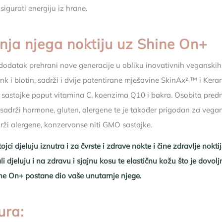
sigurati energiju iz hrane.
nja njega noktiju uz Shine On+
dodatak prehrani nove generacije u obliku inovativnih veganskih
ink i biotin, sadrži i dvije patentirane mješavine SkinAx² ™ i Ker
 sastojke poput vitamina C, koenzima Q10 i bakra. Osobita pred
 sadrži hormone, gluten, alergene te je također prigodan za vegane
adrži alergene, konzervanse niti GMO sastojke.
jci djeluju iznutra i za čvrste i zdrave nokte i čine zdravlje nokti
li djeluju i na zdravu i sjajnu kosu te elastičnu kožu što je dovol
ne On+ postane dio vaše unutarnje njege.
ura: