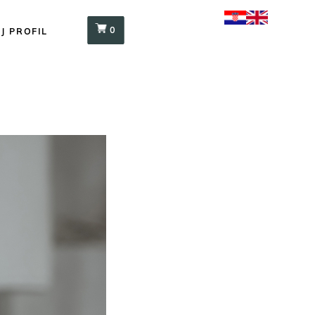
0
J PROFIL