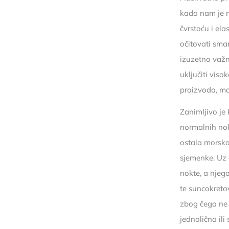
kada nam je na
čvrstoću i el
očitovati sma
izuzetno važn
uključiti viso
proizvoda, mah
Zanimljivo je
normalnih nok
ostala morska
sjemenke. Uz 
nokte, a njego
te suncokretov
zbog čega ne 
jednolična ili