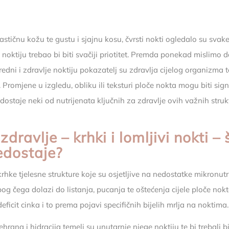
lastičnu kožu te gustu i sjajnu kosu, čvrsti nokti ogledalo su sva
 noktiju trebao bi biti svačiji priotitet. Premda ponekad mislimo 
redni i zdravlje noktiju pokazatelj su zdravlja cijelog organizma 
. Promjene u izgledu, obliku ili teksturi ploče nokta mogu biti si
ostaje neki od nutrijenata ključnih za zdravlje ovih važnih struk
 zdravlje – krhki i lomljivi nokti – 
dostaje?
krhke tjelesne strukture koje su osjetljive na nedostatke mikronut
og čega dolazi do listanja, pucanja te oštećenja cijele ploče nok
eficit cinka i to prema pojavi specifičnih bijelih mrlja na noktima.
rana i hidracija temelj su unutarnje njege noktiju te bi trebali bi