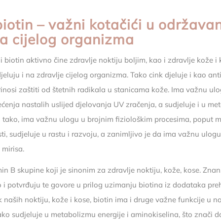
biotin – važni kotačići u održava
ja cijelog organizma
i biotin aktivno čine zdravlje noktiju boljim, kao i zdravlje kože i 
eluju i na zdravlje cijelog organizma. Tako cink djeluje i kao ant
nosi zaštiti od štetnih radikala u stanicama kože. Ima važnu ul
tećenja nastalih uslijed djelovanja UV zračenja, a sudjeluje i u m
o tako, ima važnu ulogu u brojnim fiziološkim procesima, poput
ti, sudjeluje u rastu i razvoju, a zanimljivo je da ima važnu ulog
 mirisa.
min B skupine koji je sinonim za zdravlje noktiju, kože, kose. Zna
to i potvrđuju te govore u prilog uzimanju biotina iz dodataka pre
ik naših noktiju, kože i kose, biotin ima i druge važne funkcije u 
ko sudjeluje u metabolizmu energije i aminokiselina, što znači