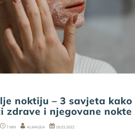
lje noktiju – 3 savjeta kako
ći zdrave i njegovane nokte
7 MIN
ALMAGEA
18.03.2022