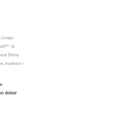
 Licaps
anat™ te
nost Shine
, trudnice i
ju
jno dobar