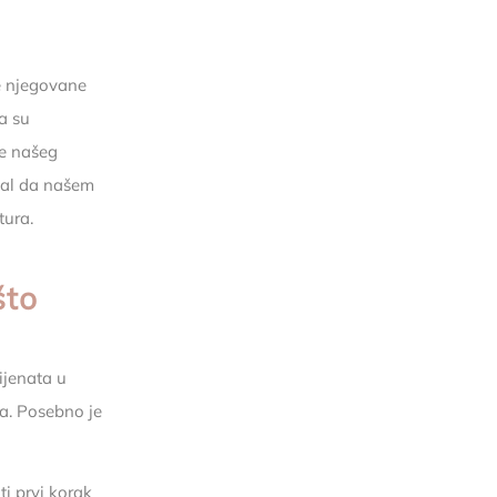
ke njegovane
da su
te našeg
gnal da našem
tura.
što
rijenata u
ta. Posebno je
ti prvi korak