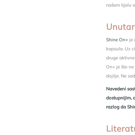
našem tijelu o
Unutar
Shine On+
je 
kapsula. Uz c
druge aktivne
On+ je što ne
dojilje. Ne s
Navedeni sasto
dostupnijim, a
razlog da Shi
Literat