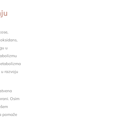
nju
kose,
ioksidans,
ogu u
etabolizmu
 metabolizma
u u razvoju
nstvena
hrani. Osim
našem
 da pomaže