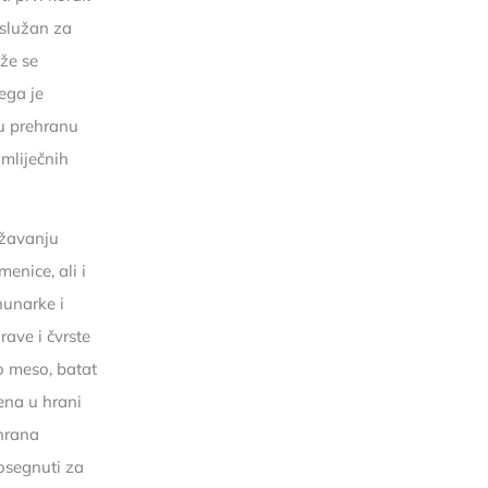
služan za
ože se
ega je
nu prehranu
 mliječnih
ržavanju
enice, ali i
hunarke i
rave i čvrste
no meso, batat
jena u hrani
ehrana
posegnuti za