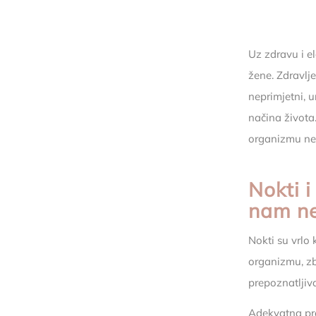
Uz zdravu i e
žene. Zdravlje
neprimjetni, u
načina života
organizmu ned
Nokti i
nam ne
Nokti su vrlo 
organizmu, zb
prepoznatljivd
Adekvatna preh