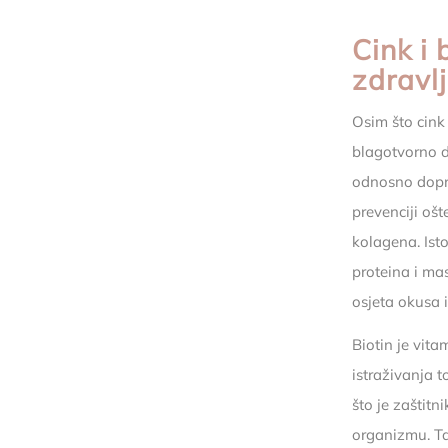
Cink i 
zdravl
Osim što cink 
blagotvorno dj
odnosno dopri
prevenciji oš
kolagena. Ist
proteina i mas
osjeta okusa i
Biotin je vita
istraživanja 
što je zaštitn
organizmu. Ta