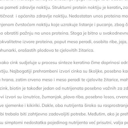
 pameti zdravlje noktiju. Strukturni protein noktiju je keratin
,
za
astičnost i općenito zdravlje noktiju. Nedostatan unos proteina m
njenom čvrstoćom noktiju koje uzrokuje listanje i pucanje, zbog č
o obratiti pažnju na unos proteina. Stoga je bitno u svakodnev
kokvalitetne izvore proteina, poput mesa peradi, osobito ribe, jaja,
unarki, orašastih plodova te cjelovitih žitarica.
 kako cink sudjeluje u procesu sinteze keratina čime doprinosi od
tiju. Najbogatiji prehrambeni izvori cinka su školjke, posebno kam
 hrana, zatim crveno meso i meso peradi te cjelovite žitarice, ma
cink, biotin je također jedan od nutrijenata posebno važnih za zd
vi izvori su iznutrice, žumanjak, plava riba, posebno losos, crve
e sjemenke i kikiriki. Dakle, oba nutrijenta široko su rasprostran
bi trebalo biti zahtjevno zadovoljiti potrebe. Međutim, ako je pr
 su simptomi nedostatka pojedinog nutrijenta već prisutni, valja 