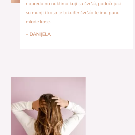
napreda na noktima koji su čvršći, podočnjaci
su manji i kosa je također čvršća te ima puno
mlade kose.
–
DANIJELA