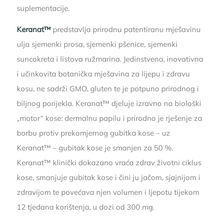
suplementacije.
Keranat™
predstavlja prirodnu patentiranu mješavinu
ulja sjemenki prosa, sjemenki pšenice, sjemenki
suncokreta i listova ružmarina. Jedinstvena, inovativna
i učinkovita botanička mješavina za lijepu i zdravu
kosu, ne sadrži GMO, gluten te je potpuno prirodnog i
biljnog porijekla. Keranat™ djeluje izravno na biološki
„motor“ kose: dermalnu papilu i prirodno je rješenje za
borbu protiv prekomjernog gubitka kose – uz
Keranat™ – gubitak kose je smanjen za 50 %.
Keranat™ klinički dokazano vraća zdrav životni ciklus
kose, smanjuje gubitak kose i čini ju jačom, sjajnijom i
zdravijom te povećava njen volumen i ljepotu tijekom
12 tjedana korištenja, u dozi od 300 mg.