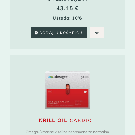
43.15
€
Ušteda: 10%
DODAJ U KOŠARICU
KRILL OIL
CARDIO+
Omega-3 masne kiseline neophodne za normalno