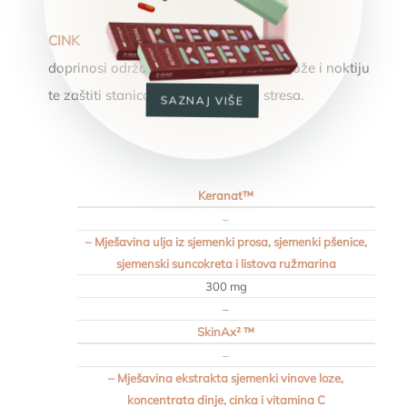
CINK
doprinosi održavanju normalne kose, kože i noktiju
te zaštiti stanica od oksidacijskog stresa.
SAZNAJ VIŠE
Keranat™
–
– Mješavina ulja iz sjemenki prosa, sjemenki pšenice,
sjemenski suncokreta i listova ružmarina
300 mg
–
SkinAx² ™
–
– Mješavina ekstrakta sjemenki vinove loze,
koncentrata dinje, cinka i vitamina C