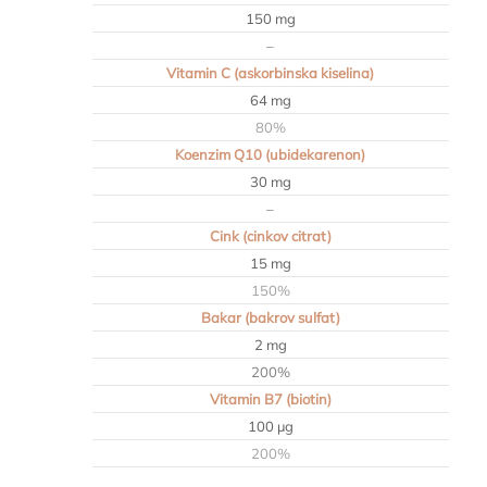
150 mg
–
Vitamin C (askorbinska kiselina)
64 mg
80%
Koenzim Q10 (ubidekarenon)
30 mg
–
Cink (cinkov citrat)
15 mg
150%
Bakar (bakrov sulfat)
2 mg
200%
Vitamin B7 (biotin)
100 µg
200%