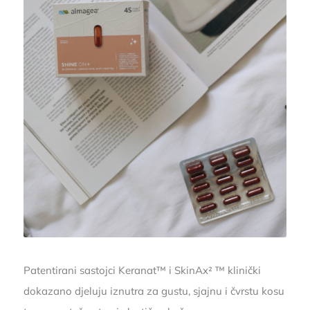
Patentirani sastojci Keranat™ i SkinAx² ™ klinički
dokazano djeluju iznutra za gustu, sjajnu i čvrstu kosu