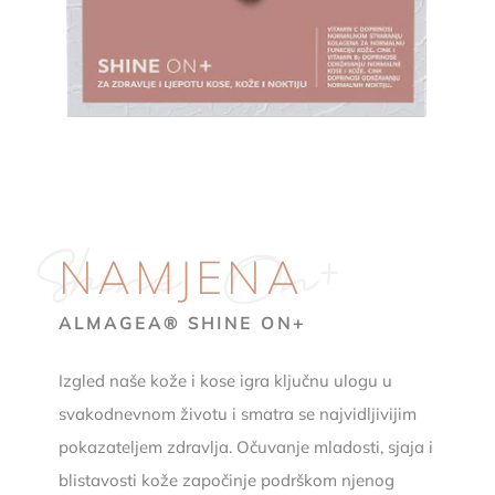
Shine On+
NAMJENA
ALMAGEA® SHINE ON+
Izgled naše kože i kose igra ključnu ulogu u
svakodnevnom životu i smatra se najvidljivijim
pokazateljem zdravlja. Očuvanje mladosti, sjaja i
blistavosti kože započinje podrškom njenog