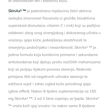
te uravnotežen ten i elastičnu kožu.
SkinAx² ™
je patentirana mješavina četiri aktivna
sastojka (monomeri flavanola iz grožđa, bioaktivna
superoksid dismutaza, vitamin C i cink) koji su pažljivo
odabrani zbog svog sinergijskog i dokazanog učinka u
vraćanju sjaja kože, poboljšanju elastičnosti te
smanjenju podočnjaka i nesavršenosti. SkinAx² ™ je
jedina formula koja kombinira primarne i sekundarne
antioksidanse koji djeluju protiv različitih mehanizama
koji se javljaju tijekom procesa starenja. Redovita
primjena štiti od negativnih učinaka starenja te
održava svjež i zdrav izgled kože prirodnog sjaja
(
glow effect
). Nakon 8-tjedne suplementacije sa 150
mg SkinAx² ™: 2 od 3 žene osjećaju se ljepše. SkinAx²
™ vraća koži sjaj iznutra i to nakon samo 8 tjedana