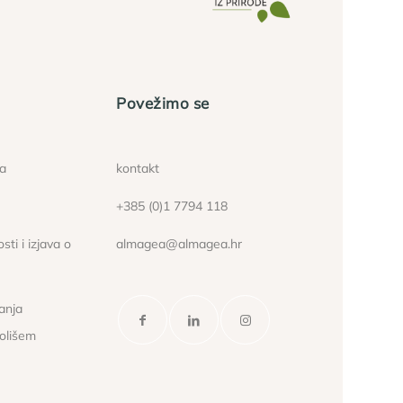
Povežimo se
ća
kontakt
+385 (0)1 7794 118
sti i izjava o
almagea@almagea.hr
janja
kolišem