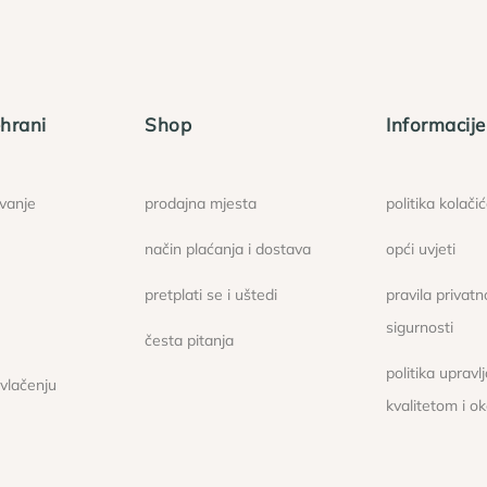
hrani
Shop
Informacije
ovanje
prodajna mjesta
politika kolači
način plaćanja i dostava
opći uvjeti
pretplati se i uštedi
pravila privatno
sigurnosti
česta pitanja
politika upravl
ovlačenju
kvalitetom i o