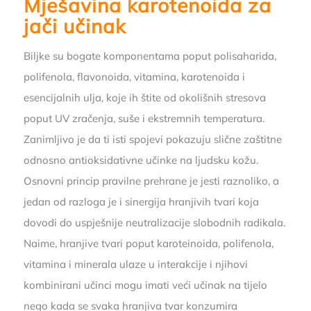
Mješavina karotenoida za
jači učinak
Biljke su bogate komponentama poput polisaharida,
polifenola, flavonoida, vitamina, karotenoida i
esencijalnih ulja, koje ih štite od okolišnih stresova
poput UV zračenja, suše i ekstremnih temperatura.
Zanimljivo je da ti isti spojevi pokazuju slične zaštitne
odnosno antioksidativne učinke na ljudsku kožu.
Osnovni princip pravilne prehrane je jesti raznoliko, a
jedan od razloga je i sinergija hranjivih tvari koja
dovodi do uspješnije neutralizacije slobodnih radikala.
Naime, hranjive tvari poput karoteinoida, polifenola,
vitamina i minerala ulaze u interakcije i njihovi
kombinirani učinci mogu imati veći učinak na tijelo
nego kada se svaka hranjiva tvar konzumira