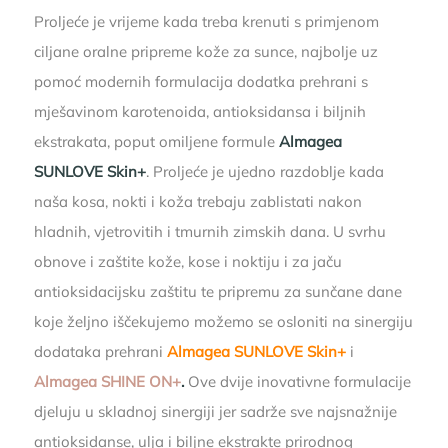
Proljeće je vrijeme kada treba krenuti s primjenom
ciljane oralne pripreme kože za sunce, najbolje uz
pomoć modernih formulacija dodatka prehrani s
mješavinom karotenoida, antioksidansa i biljnih
ekstrakata, poput omiljene formule
Almagea
SUNLOVE Skin+
. Proljeće je ujedno razdoblje kada
naša kosa, nokti i koža trebaju zablistati nakon
hladnih, vjetrovitih i tmurnih zimskih dana. U svrhu
obnove i zaštite kože, kose i noktiju i za jaču
antioksidacijsku zaštitu te pripremu za sunčane dane
koje željno iščekujemo možemo se osloniti na sinergiju
dodataka prehrani
Almagea SUNLOVE Skin+
i
Almagea SHINE ON+
.
Ove dvije inovativne formulacije
djeluju u skladnoj sinergiji jer sadrže sve najsnažnije
antioksidanse, ulja i biljne ekstrakte prirodnog