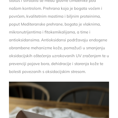
status i svrstava se među glavne čimbenike pod
našom kontrolom. Prehrana koja je bogata voćem i
povrćem, kvalitetnim mastima i biljnim proteinima,
poput Mediteranske prehrane, bogata je vlaknima,
mikronutrijentima i fitokemikalijama, a time i
antioksidansima. Antioksidansi podržavaju endogene
obrambene mehanizme kože, pomažući u smanjenju
oksidacijskih oštećenja uzrokovanih UV zračenjem te u
prevenciji pojave bora, dehidracije i starenja kože te
bolesti povezanih s oksidacijskim stresom.