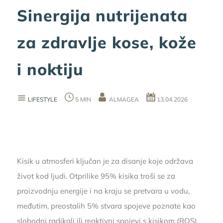
Sinergija nutrijenata
za zdravlje kose, kože
i noktiju
LIFESTYLE
5 MIN
ALMAGEA
13.04.2026
Kisik u atmosferi ključan je za disanje koje održava
život kod ljudi. Otprilike 95% kisika troši se za
proizvodnju energije i na kraju se pretvara u vodu,
međutim, preostalih 5% stvara spojeve poznate kao
slobodni radikali ili reaktivni spojevi s kisikom (ROS),