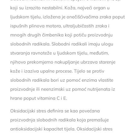
koji su izrazito nestabilni. Koža, najveći organ u
ljudskom tijelu, izložena je onečišćivačima zraka poput
ispušnih plinova motora, ultraljubičastih zraka i
mnogih drugih čimbenika koji potiču proizvodnju
slobodnih radikala. Slobodni radikali imaju ulogu
stvaranja ravnoteže u ljudskom tijelu, međutim,
njihovo prekomjerno nakupljanje ubrzava starenje
kože i izaziva upalne procese. Tijelo se protiv
slobodnih radikala bori uz pomoć enzima vlastite
proizvodnje ili neenzimski uz pomoć nutrijenata iz
hrane poput vitamina C i E.
Oksidacijski stres definira se kao povećana
proizvodnja slobodnih radikala koja premašuje
antioksidacijski kapacitet tijela. Oksidacijski stres