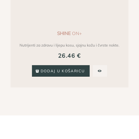
SHINE
ON+
Nutrijenti za zdravu i lijepu kosu, sjajnu kožu i čvrste nokte.
26.46
€
DODAJ U KOŠARICU