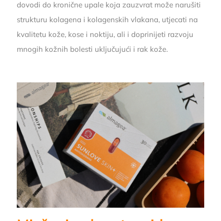
dovodi do kronične upale koja zauzvrat može narušiti
strukturu kolagena i kolagenskih vlakana, utjecati na
kvalitetu kože, kose i noktiju, ali i doprinijeti razvoju
mnogih kožnih bolesti uključujući i rak kože.