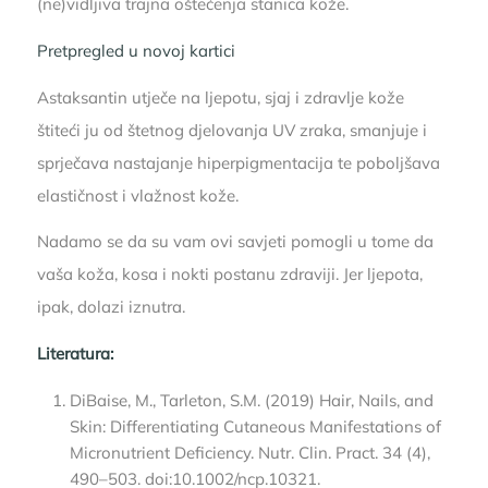
(ne)vidljiva trajna oštećenja stanica kože.
Pretpregled u novoj kartici
Astaksantin utječe na ljepotu, sjaj i zdravlje kože
štiteći ju od štetnog djelovanja UV zraka, smanjuje i
sprječava nastajanje hiperpigmentacija te poboljšava
elastičnost i vlažnost kože.
Nadamo se da su vam ovi savjeti pomogli u tome da
vaša koža, kosa i nokti postanu zdraviji. Jer ljepota,
ipak, dolazi iznutra.
Literatura:
DiBaise, M., Tarleton, S.M. (2019) Hair, Nails, and
Skin: Differentiating Cutaneous Manifestations of
Micronutrient Deficiency. Nutr. Clin. Pract. 34 (4),
490–503. doi:10.1002/ncp.10321.