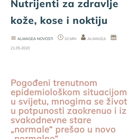
Nutrijenti za zdravlje
kože, kose i noktiju
ALMAGEA NOVOSTI
10 MIN
ALMAGEA
21.05.2020
Pogođeni trenutnom
epidemiološkom situacijom
u svijetu, mnogima se život
u potpunosti zaokrenuo i iz
svakodnevne stare
„normale“ prešao u novo
„normalno“.