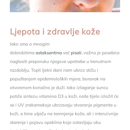
Ljepota i zdravlje kože
Iako smo o mnogim
dobrobitima
astaksantina
već
pisali
, važno je posebice
naglasiti preporuku njegove upotrebe u trenutnom
razdoblju. Topli ljetni dani nam ubrzo stižu i
popuštanjem epidemioloških mjera, boravak na
otvorenom konačno je duži. Iako izlaganje suncu
potiče sintezu vitamina D3 u koži, naše tijelo izložit će
se i UV zrakamakoje ubrzavaju stvaranje pigmenta u
koži, a time utječu na tamnjenje kože, ali i intenzivnije
starenje i pojavu opeklina koje ostavljaju oku