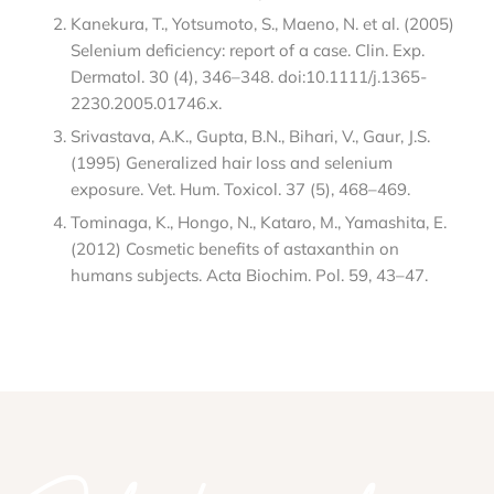
Kanekura, T., Yotsumoto, S., Maeno, N. et al. (2005)
Selenium deficiency: report of a case. Clin. Exp.
Dermatol. 30 (4), 346–348. doi:10.1111/j.1365-
2230.2005.01746.x.
Srivastava, A.K., Gupta, B.N., Bihari, V., Gaur, J.S.
(1995) Generalized hair loss and selenium
exposure. Vet. Hum. Toxicol. 37 (5), 468–469.
Tominaga, K., Hongo, N., Kataro, M., Yamashita, E.
(2012) Cosmetic benefits of astaxanthin on
humans subjects. Acta Biochim. Pol. 59, 43–47.