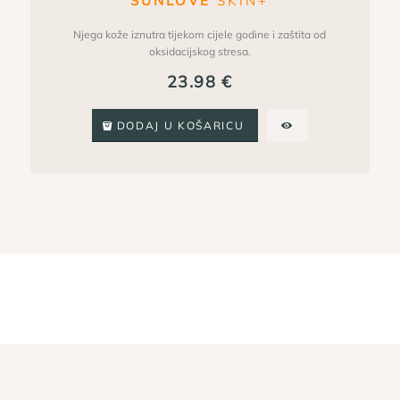
SUNLOVE
SKIN+
Njega kože iznutra tijekom cijele godine i zaštita od
oksidacijskog stresa.
23.98
€
DODAJ U KOŠARICU