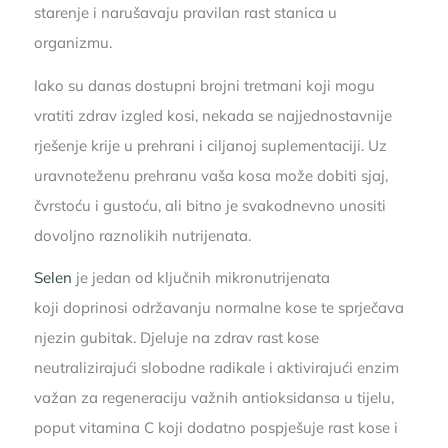
starenje i narušavaju pravilan rast stanica u
organizmu.
Iako su danas dostupni brojni tretmani koji mogu
vratiti zdrav izgled kosi, nekada se najjednostavnije
rješenje krije u prehrani i ciljanoj suplementaciji. Uz
uravnoteženu prehranu vaša kosa može dobiti sjaj,
čvrstoću i gustoću, ali bitno je svakodnevno unositi
dovoljno raznolikih nutrijenata.
Selen
je jedan od ključnih mikronutrijenata
koji doprinosi održavanju normalne kose te sprječava
njezin gubitak. Djeluje na zdrav rast kose
neutralizirajući slobodne radikale i aktivirajući enzim
važan za regeneraciju važnih antioksidansa u tijelu,
poput vitamina C koji dodatno pospješuje rast kose i