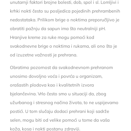
unutarnji faktori brojne bolesti, dob, spol i sl. Lomljivi i
krhki nokti često su posljedica pojedinih prehrambenih
nedostataka. Prilikom brige o noktima preporučljivo je
obratiti pažnju da sapun ima što neutralniji pH.
Hranjive kreme za ruke mogu pomoći kod
svakodnevne brige o noktima i rukama, ali ono što je
od izuzetne važnosti je prehrana.
Obratimo pozornost da svakodnevnom prehranom
unosimo dovoljno voća i povrća u organizam,
orašastih plodova kao i kvalitetnih izvora
bjelančevina. Vrlo često smo u situaciji da, zbog
užurbanog i stresnog načina života, to ne uspijevamo
postići. U tom slučaju dodaci prehrani koji sadrže
selen, mogu biti od velike pomoći u tome da vaša
koža, kosa i nokti postanu zdraviji.