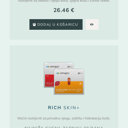
Nutrijenti za zdravu i lijepu kosu, sjajnu kožu i čvrste nokte.
26.46
€
DODAJ U KOŠARICU
RICH
SKIN+
Moćni nutrijenti za prirodnu njegu, zaštitu i hidrataciju kože.