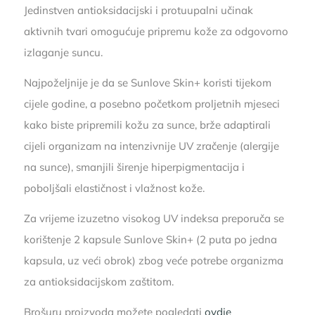
Jedinstven antioksidacijski i protuupalni učinak
aktivnih tvari omogućuje pripremu kože za odgovorno
izlaganje suncu.
Najpoželjnije je da se Sunlove Skin+ koristi tijekom
cijele godine, a posebno početkom proljetnih mjeseci
kako biste pripremili kožu za sunce, brže adaptirali
cijeli organizam na intenzivnije UV zračenje (alergije
na sunce), smanjili širenje hiperpigmentacija i
poboljšali elastičnost i vlažnost kože.
Za vrijeme izuzetno visokog UV indeksa preporuča se
korištenje 2 kapsule Sunlove Skin+ (2 puta po jedna
kapsula, uz veći obrok) zbog veće potrebe organizma
za antioksidacijskom zaštitom.
Brošuru proizvoda možete pogledati
ovdje