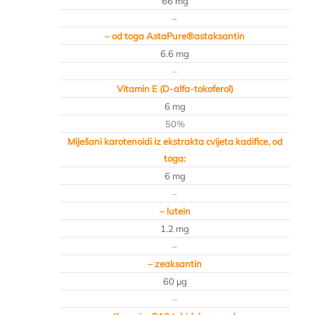
66 mg
–
– od toga AstaPure®astaksantin
6.6 mg
–
Vitamin E (D-alfa-tokoferol)
6 mg
50%
Miješani karotenoidi iz ekstrakta cvijeta kadifice, od
toga:
6 mg
–
– lutein
1.2 mg
–
– zeaksantin
60 µg
–