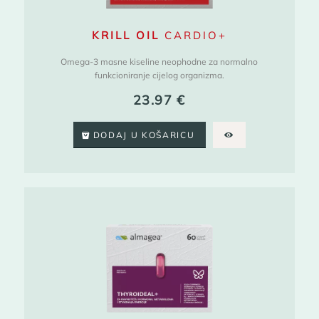
KRILL OIL
CARDIO+
Omega-3 masne kiseline neophodne za normalno
funkcioniranje cijelog organizma.
23.97
€
DODAJ U KOŠARICU