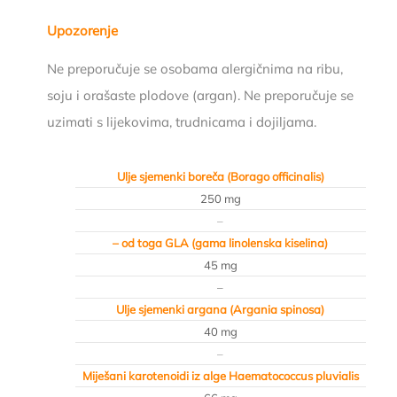
Upozorenje
Ne preporučuje se osobama alergičnima na ribu,
soju i orašaste plodove (argan). Ne preporučuje se
uzimati s lijekovima, trudnicama i dojiljama.
Ulje sjemenki boreča (Borago officinalis)
250 mg
–
– od toga GLA (gama linolenska kiselina)
45 mg
–
Ulje sjemenki argana (Argania spinosa)
40 mg
–
Miješani karotenoidi iz alge Haematococcus pluvialis