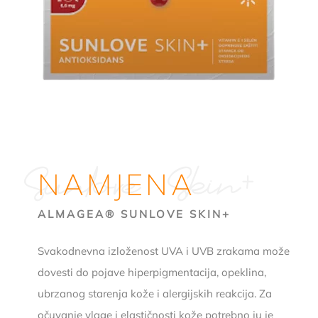
Sunlove Skin+
NAMJENA
ALMAGEA® SUNLOVE SKIN+
Svakodnevna izloženost UVA i UVB zrakama može
dovesti do pojave hiperpigmentacija, opeklina,
ubrzanog starenja kože i alergijskih reakcija. Za
očuvanje vlage i elastičnosti kože potrebno ju je