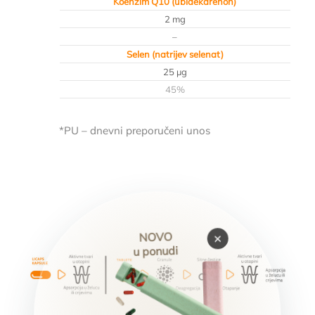
Koenzim Q10 (ubidekarenon)
2 mg
–
Selen (natrijev selenat)
25 µg
45%
*PU – dnevni preporučeni unos
NOVO
×
u ponudi