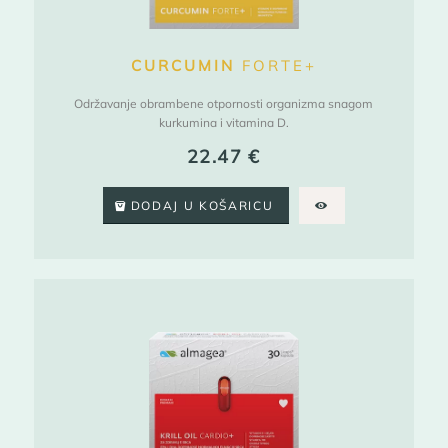
CURCUMIN
FORTE+
Održavanje obrambene otpornosti organizma snagom
kurkumina i vitamina D.
22.47
€
DODAJ U KOŠARICU