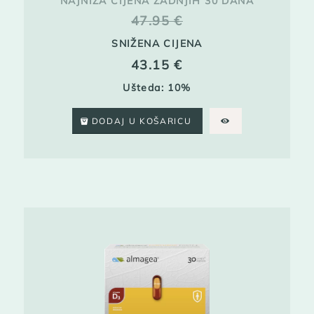
NAJNIŽA CIJENA ZADNJIH 30 DANA
47.95
€
SNIŽENA CIJENA
43.15
€
Ušteda: 10%
DODAJ U KOŠARICU