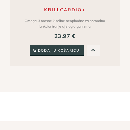
KRILL
CARDIO+
Omega-3 masne kiseline neophodne za normalno
funkcioniranje cijelog organizma.
23.97
€
DODAJ U KOŠARICU