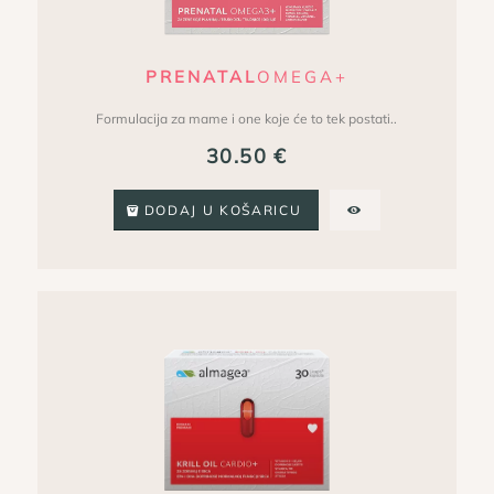
PRENATAL
OMEGA+
Formulacija za mame i one koje će to tek postati..
30.50
€
DODAJ U KOŠARICU