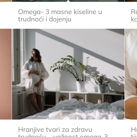
i
Omega- 3 masne kiseline u
R
trudnoći i dojenju
ko
Hranjive tvari za zdravu
Hr
trudnoću – važnost omega-3
t