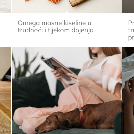
Omega masne kiseline u
P
trudnoći i tijekom dojenja
tr
p