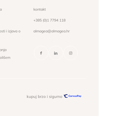
ća
kontakt
+385 (0)1 7794 118
sti i izjava o
almagea@almagea.hr
janja
kolišem
kupuj brzo i sigurno