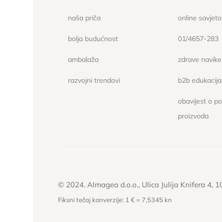
naša priča
online savjet
bolja budućnost
01/4657-283
ambalaža
zdrave navike
razvojni trendovi
b2b edukacija
obavijest o p
proizvoda
© 2024. Almagea d.o.o., Ulica Julija Knifera 4, 
Fiksni tečaj konverzije: 1 € = 7,5345 kn