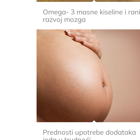
Omega- 3 masne kiseline i ran
razvoj mozga
Prednosti upotrebe dodataka
joda u trudnoći