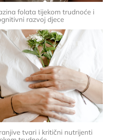
azina folata tijekom trudnoće i
gnitivni razvoj djece
anjive tvari i kritični nutrijenti
ijekom trudnoće