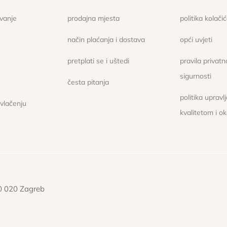
ovanje
prodajna mjesta
politika kolači
način plaćanja i dostava
opći uvjeti
pretplati se i uštedi
pravila privatno
sigurnosti
česta pitanja
politika upravl
ovlačenju
kvalitetom i o
10 020 Zagreb